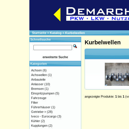
Startseite
»
Katalog
»
Kurbelwellen
Schnellsuche
Kurbelwellen
erweiterte Suche
Kategorien
Achsen
(6)
Achswellen
(1)
Anbauteile
Anlasser
(10)
Bremsen
(1)
Einspritzpumpen
(5)
angezeigte Produkte:
1
bis
1
(v
Fahrzeuge
Filter
Führerhäuser
(1)
Getriebe->
(28)
Iveco - Eurocargo
(3)
Kühler
(2)
Kupplungen
(2)