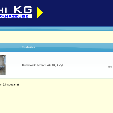
Produkte+
Kurbelwelle Tector F4AE04, 4 Zyl
inkl
on
1
insgesamt)