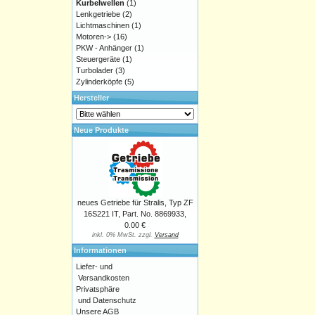
Kurbelwellen
(1)
Lenkgetriebe
(2)
Lichtmaschinen
(1)
Motoren->
(16)
PKW - Anhänger
(1)
Steuergeräte
(1)
Turbolader
(3)
Zylinderköpfe
(5)
Hersteller
Neue Produkte
neues Getriebe für Stralis, Typ ZF
16S221 IT, Part. No. 8869933,
0.00 €
inkl. 0% MwSt. zzgl.
Versand
Informationen
Liefer- und
Versandkosten
Privatsphäre
und Datenschutz
Unsere AGB