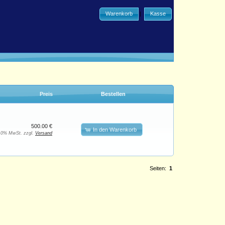
Warenkorb
|
Kasse
Preis
Bestellen
500.00 €
In den Warenkorb
. 0% MwSt. zzgl.
Versand
Seiten:
1