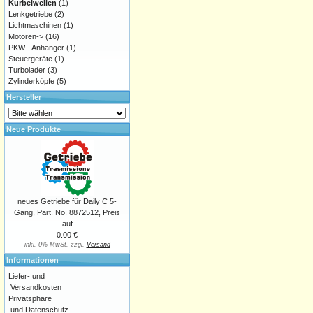
Kurbelwellen
(1)
Lenkgetriebe
(2)
Lichtmaschinen
(1)
Motoren->
(16)
PKW - Anhänger
(1)
Steuergeräte
(1)
Turbolader
(3)
Zylinderköpfe
(5)
Hersteller
Neue Produkte
neues Getriebe für Daily C 5-
Gang, Part. No. 8872512, Preis
auf
0.00 €
inkl. 0% MwSt. zzgl.
Versand
Informationen
Liefer- und
Versandkosten
Privatsphäre
und Datenschutz