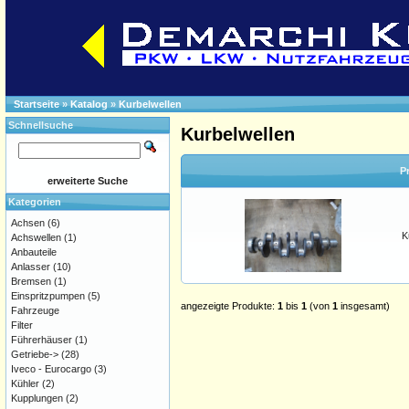
Startseite
»
Katalog
»
Kurbelwellen
Schnellsuche
Kurbelwellen
P
erweiterte Suche
Kategorien
Achsen
(6)
K
Achswellen
(1)
Anbauteile
Anlasser
(10)
Bremsen
(1)
Einspritzpumpen
(5)
angezeigte Produkte:
1
bis
1
(von
1
insgesamt)
Fahrzeuge
Filter
Führerhäuser
(1)
Getriebe->
(28)
Iveco - Eurocargo
(3)
Kühler
(2)
Kupplungen
(2)