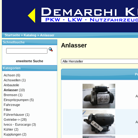
Startseite
»
Katalog
»
Anlasser
Schnellsuche
Anlasser
erweiterte Suche
Kategorien
P
Achsen
(6)
Achswellen
(1)
Anbauteile
Anlasser
(10)
Bremsen
(1)
A
Einspritzpumpen
(5)
Fahrzeuge
Filter
Führerhäuser
(1)
Getriebe->
(28)
A
Iveco - Eurocargo
(3)
Kühler
(2)
Kupplungen
(2)