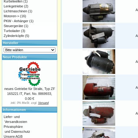
Kurbelwellen
(1)
Lenkgetriebe
(2)
A
Lichtmaschinen
(1)
Motoren->
(16)
PKW - Anhänger
(1)
Steuergeräte
(1)
Turbolader
(3)
Zylinderköpfe
(5)
A
Hersteller
Neue Produkte
A
A
neues Getriebe für Stralis, Typ ZF
16S221 IT, Part. No. 8869933,
0.00 €
inkl. 0% MwSt. zzgl.
Versand
Informationen
A
Liefer- und
Versandkosten
Privatsphäre
und Datenschutz
Unsere AGB