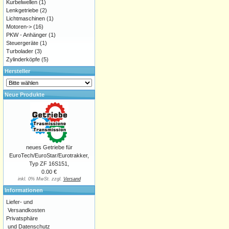
Kurbelwellen
(1)
Lenkgetriebe
(2)
Lichtmaschinen
(1)
Motoren->
(16)
PKW - Anhänger
(1)
Steuergeräte
(1)
Turbolader
(3)
Zylinderköpfe
(5)
Hersteller
Neue Produkte
neues Getriebe für
EuroTech/EuroStar/Eurotrakker,
Typ ZF 16S151,
0.00 €
inkl. 0% MwSt. zzgl.
Versand
Informationen
Liefer- und
Versandkosten
Privatsphäre
und Datenschutz