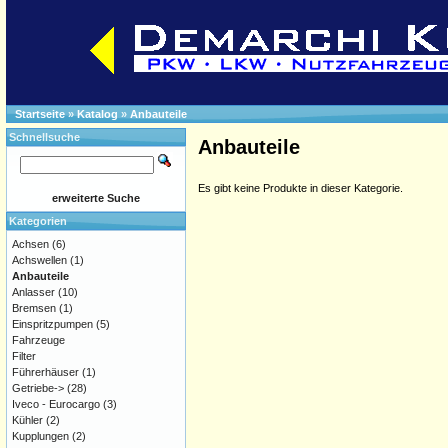
Startseite
»
Katalog
»
Anbauteile
Schnellsuche
Anbauteile
Es gibt keine Produkte in dieser Kategorie.
erweiterte Suche
Kategorien
Achsen
(6)
Achswellen
(1)
Anbauteile
Anlasser
(10)
Bremsen
(1)
Einspritzpumpen
(5)
Fahrzeuge
Filter
Führerhäuser
(1)
Getriebe->
(28)
Iveco - Eurocargo
(3)
Kühler
(2)
Kupplungen
(2)