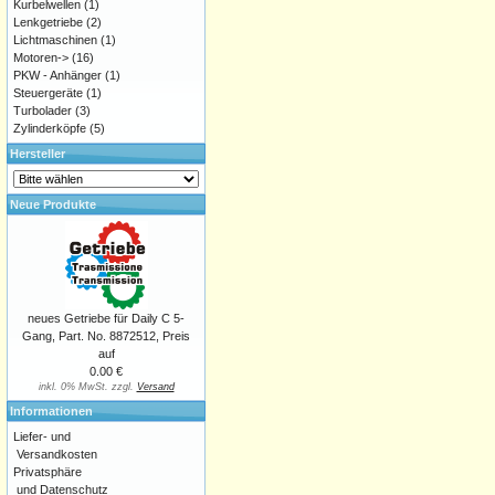
Kurbelwellen
(1)
Lenkgetriebe
(2)
Lichtmaschinen
(1)
Motoren->
(16)
PKW - Anhänger
(1)
Steuergeräte
(1)
Turbolader
(3)
Zylinderköpfe
(5)
Hersteller
Neue Produkte
neues Getriebe für Daily C 5-
Gang, Part. No. 8872512, Preis
auf
0.00 €
inkl. 0% MwSt. zzgl.
Versand
Informationen
Liefer- und
Versandkosten
Privatsphäre
und Datenschutz