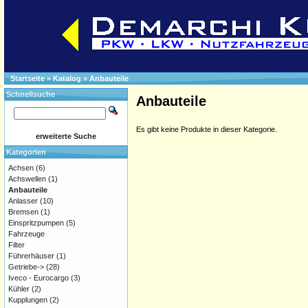
Startseite
»
Katalog
»
Anbauteile
Schnellsuche
Anbauteile
Es gibt keine Produkte in dieser Kategorie.
erweiterte Suche
Kategorien
Achsen
(6)
Achswellen
(1)
Anbauteile
Anlasser
(10)
Bremsen
(1)
Einspritzpumpen
(5)
Fahrzeuge
Filter
Führerhäuser
(1)
Getriebe->
(28)
Iveco - Eurocargo
(3)
Kühler
(2)
Kupplungen
(2)