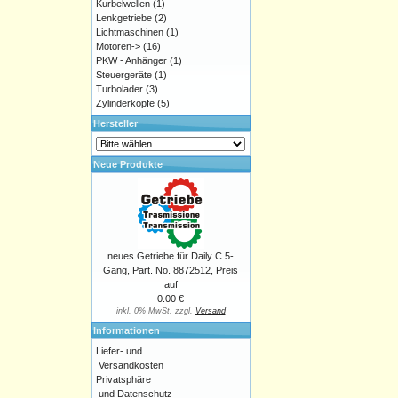
Kurbelwellen
(1)
Lenkgetriebe
(2)
Lichtmaschinen
(1)
Motoren->
(16)
PKW - Anhänger
(1)
Steuergeräte
(1)
Turbolader
(3)
Zylinderköpfe
(5)
Hersteller
Neue Produkte
neues Getriebe für Daily C 5-
Gang, Part. No. 8872512, Preis
auf
0.00 €
inkl. 0% MwSt. zzgl.
Versand
Informationen
Liefer- und
Versandkosten
Privatsphäre
und Datenschutz