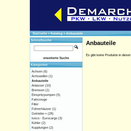
Startseite
»
Katalog
»
Anbauteile
Schnellsuche
Anbauteile
Es gibt keine Produkte in dieser
erweiterte Suche
Kategorien
Achsen
(6)
Achswellen
(1)
Anbauteile
Anlasser
(10)
Bremsen
(1)
Einspritzpumpen
(5)
Fahrzeuge
Filter
Führerhäuser
(1)
Getriebe->
(28)
Iveco - Eurocargo
(3)
Kühler
(2)
Kupplungen
(2)