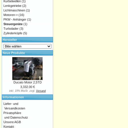
Kurbelwellen
(1)
Lenkgetriebe
(2)
Lichtmaschinen
(1)
Motoren->
(16)
PKW - Anhänger
(1)
Steuergeräte
(1)
Turbolader
(3)
Zylinderköpfe
(5)
Hersteller
Neue Produkte
Ducato Motor 2,5TD
3,332.00 €
inkl. 19% MwSt. zzgl.
Versand
Informationen
Liefer- und
Versandkosten
Privatsphäre
und Datenschutz
Unsere AGB
Kontakt