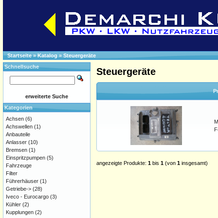
Startseite
»
Katalog
»
Steuergeräte
Schnellsuche
Steuergeräte
P
erweiterte Suche
Kategorien
Achsen
(6)
M
Achswellen
(1)
F
Anbauteile
Anlasser
(10)
Bremsen
(1)
Einspritzpumpen
(5)
angezeigte Produkte:
1
bis
1
(von
1
insgesamt)
Fahrzeuge
Filter
Führerhäuser
(1)
Getriebe->
(28)
Iveco - Eurocargo
(3)
Kühler
(2)
Kupplungen
(2)