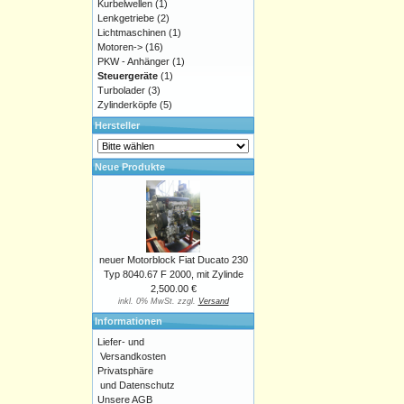
Kurbelwellen
(1)
Lenkgetriebe
(2)
Lichtmaschinen
(1)
Motoren->
(16)
PKW - Anhänger
(1)
Steuergeräte
(1)
Turbolader
(3)
Zylinderköpfe
(5)
Hersteller
Neue Produkte
neuer Motorblock Fiat Ducato 230
Typ 8040.67 F 2000, mit Zylinde
2,500.00 €
inkl. 0% MwSt. zzgl.
Versand
Informationen
Liefer- und
Versandkosten
Privatsphäre
und Datenschutz
Unsere AGB