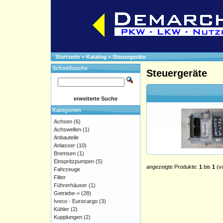
Startseite
»
Katalog
»
Steuergeräte
Schnellsuche
Steuergeräte
erweiterte Suche
Kategorien
Achsen
(6)
Achswellen
(1)
Anbauteile
Anlasser
(10)
Bremsen
(1)
Einspritzpumpen
(5)
angezeigte Produkte:
1
bis
1
(v
Fahrzeuge
Filter
Führerhäuser
(1)
Getriebe->
(28)
Iveco - Eurocargo
(3)
Kühler
(2)
Kupplungen
(2)