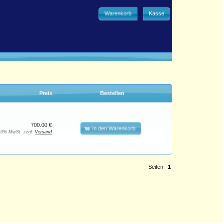
Warenkorb
|
Kasse
Preis
Bestellen
700.00 €
In den Warenkorb
. 0% MwSt. zzgl.
Versand
Seiten:
1