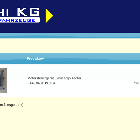
Produkte+
Motorsteuergerät Eurocargo Tector
F4AE0481D*C104
inkl
on
1
insgesamt)