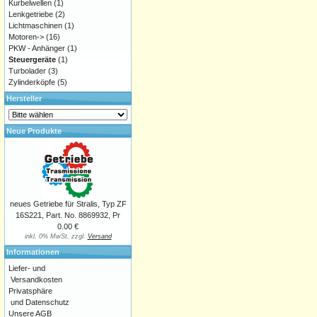
Kurbelwellen
(1)
Lenkgetriebe
(2)
Lichtmaschinen
(1)
Motoren->
(16)
PKW - Anhänger
(1)
Steuergeräte
(1)
Turbolader
(3)
Zylinderköpfe
(5)
Hersteller
Neue Produkte
neues Getriebe für Stralis, Typ ZF
16S221, Part. No. 8869932, Pr
0.00 €
inkl. 0% MwSt. zzgl.
Versand
Informationen
Liefer- und
Versandkosten
Privatsphäre
und Datenschutz
Unsere AGB