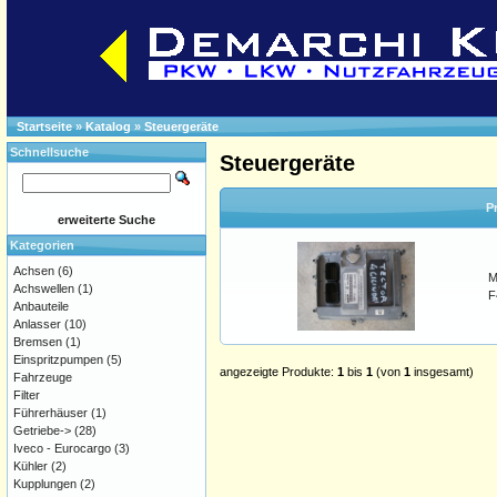
Startseite
»
Katalog
»
Steuergeräte
Schnellsuche
Steuergeräte
P
erweiterte Suche
Kategorien
Achsen
(6)
M
Achswellen
(1)
F
Anbauteile
Anlasser
(10)
Bremsen
(1)
Einspritzpumpen
(5)
angezeigte Produkte:
1
bis
1
(von
1
insgesamt)
Fahrzeuge
Filter
Führerhäuser
(1)
Getriebe->
(28)
Iveco - Eurocargo
(3)
Kühler
(2)
Kupplungen
(2)