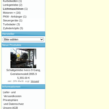
Kurbelwellen
(1)
Lenkgetriebe
(2)
Lichtmaschinen
(1)
Motoren->
(16)
PKW - Anhänger
(1)
Steuergeräte
(1)
Turbolader
(3)
Zylinderköpfe
(5)
Hersteller
Neue Produkte
Schaltgetriebe Iveco 9 Gang,
Getriebemodell:2895.9
5,355.00 €
inkl. 19% MwSt. zzgl.
Versand
Informationen
Liefer- und
Versandkosten
Privatsphäre
und Datenschutz
Unsere AGB