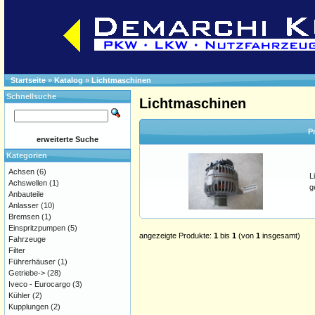
Startseite
»
Katalog
»
Lichtmaschinen
Schnellsuche
Lichtmaschinen
P
erweiterte Suche
Kategorien
Achsen
(6)
L
Achswellen
(1)
g
Anbauteile
Anlasser
(10)
Bremsen
(1)
Einspritzpumpen
(5)
angezeigte Produkte:
1
bis
1
(von
1
insgesamt)
Fahrzeuge
Filter
Führerhäuser
(1)
Getriebe->
(28)
Iveco - Eurocargo
(3)
Kühler
(2)
Kupplungen
(2)