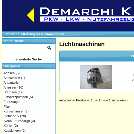
Startseite
»
Katalog
»
Lichtmaschinen
Schnellsuche
Lichtmaschinen
P
erweiterte Suche
Kategorien
Achsen
(6)
L
Achswellen
(1)
g
Anbauteile
Anlasser
(10)
Bremsen
(1)
Einspritzpumpen
(5)
angezeigte Produkte:
1
bis
1
(von
1
insgesamt)
Fahrzeuge
Filter
Führerhäuser
(1)
Getriebe->
(28)
Iveco - Eurocargo
(3)
Kühler
(2)
Kupplungen
(2)