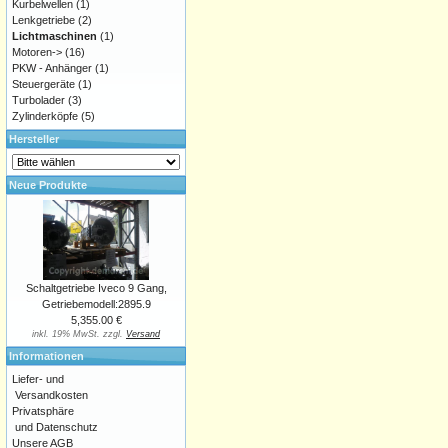
Kurbelwellen
(1)
Lenkgetriebe
(2)
Lichtmaschinen
(1)
Motoren->
(16)
PKW - Anhänger
(1)
Steuergeräte
(1)
Turbolader
(3)
Zylinderköpfe
(5)
Hersteller
Neue Produkte
Schaltgetriebe Iveco 9 Gang,
Getriebemodell:2895.9
5,355.00 €
inkl. 19% MwSt. zzgl.
Versand
Informationen
Liefer- und
Versandkosten
Privatsphäre
und Datenschutz
Unsere AGB