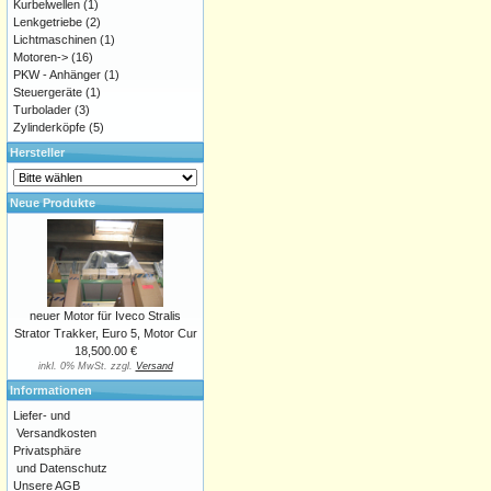
Kurbelwellen
(1)
Lenkgetriebe
(2)
Lichtmaschinen
(1)
Motoren->
(16)
PKW - Anhänger
(1)
Steuergeräte
(1)
Turbolader
(3)
Zylinderköpfe
(5)
Hersteller
Neue Produkte
neuer Motor für Iveco Stralis
Strator Trakker, Euro 5, Motor Cur
18,500.00 €
inkl. 0% MwSt. zzgl.
Versand
Informationen
Liefer- und
Versandkosten
Privatsphäre
und Datenschutz
Unsere AGB