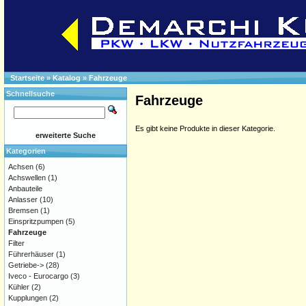
Startseite
»
Katalog
»
Fahrzeuge
Schnellsuche
Fahrzeuge
Es gibt keine Produkte in dieser Kategorie.
erweiterte Suche
Kategorien
Achsen
(6)
Achswellen
(1)
Anbauteile
Anlasser
(10)
Bremsen
(1)
Einspritzpumpen
(5)
Fahrzeuge
Filter
Führerhäuser
(1)
Getriebe->
(28)
Iveco - Eurocargo
(3)
Kühler
(2)
Kupplungen
(2)