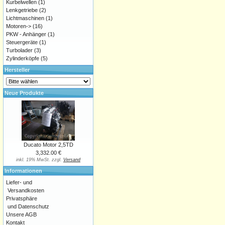
Kurbelwellen
(1)
Lenkgetriebe
(2)
Lichtmaschinen
(1)
Motoren->
(16)
PKW - Anhänger
(1)
Steuergeräte
(1)
Turbolader
(3)
Zylinderköpfe
(5)
Hersteller
Neue Produkte
Ducato Motor 2,5TD
3,332.00 €
inkl. 19% MwSt. zzgl.
Versand
Informationen
Liefer- und
Versandkosten
Privatsphäre
und Datenschutz
Unsere AGB
Kontakt