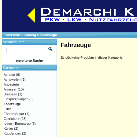
Startseite
»
Katalog
»
Fahrzeuge
Schnellsuche
Fahrzeuge
Es gibt keine Produkte in dieser Kategorie.
erweiterte Suche
Kategorien
Achsen
(6)
Achswellen
(1)
Anbauteile
Anlasser
(10)
Bremsen
(1)
Einspritzpumpen
(5)
Fahrzeuge
Filter
Führerhäuser
(1)
Getriebe->
(28)
Iveco - Eurocargo
(3)
Kühler
(2)
Kupplungen
(2)