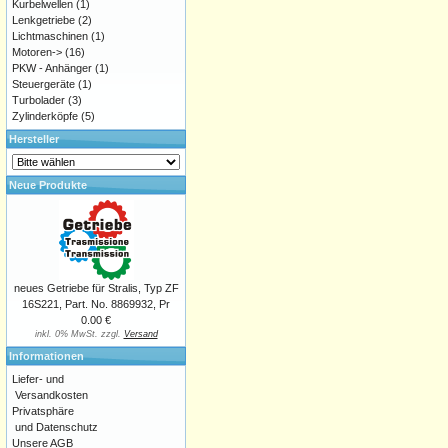
Kurbelwellen
(1)
Lenkgetriebe
(2)
Lichtmaschinen
(1)
Motoren->
(16)
PKW - Anhänger
(1)
Steuergeräte
(1)
Turbolader
(3)
Zylinderköpfe
(5)
Hersteller
Neue Produkte
neues Getriebe für Stralis, Typ ZF
16S221, Part. No. 8869932, Pr
0.00 €
inkl. 0% MwSt. zzgl.
Versand
Informationen
Liefer- und
Versandkosten
Privatsphäre
und Datenschutz
Unsere AGB