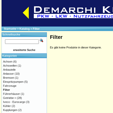
Startseite
»
Katalog
»
Filter
Schnellsuche
Filter
Es gibt keine Produkte in dieser Kategorie.
erweiterte Suche
Kategorien
Achsen
(6)
Achswellen
(1)
Anbauteile
Anlasser
(10)
Bremsen
(1)
Einspritzpumpen
(5)
Fahrzeuge
Filter
Führerhäuser
(1)
Getriebe->
(28)
Iveco - Eurocargo
(3)
Kühler
(2)
Kupplungen
(2)