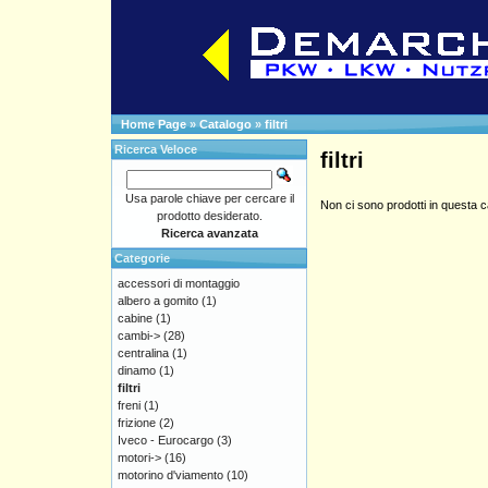
Home Page
»
Catalogo
»
filtri
Ricerca Veloce
filtri
Usa parole chiave per cercare il
Non ci sono prodotti in questa c
prodotto desiderato.
Ricerca avanzata
Categorie
accessori di montaggio
albero a gomito
(1)
cabine
(1)
cambi->
(28)
centralina
(1)
dinamo
(1)
filtri
freni
(1)
frizione
(2)
Iveco - Eurocargo
(3)
motori->
(16)
motorino d'viamento
(10)