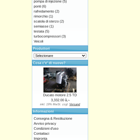
pompa di injezione
(5)
ponti
(6)
rafredamento
(2)
rimorchio
(1)
scatola di sterzo
(2)
semiasse
(1)
testata
(5)
turbocompressori
(3)
Veicoli
Produttori
Cosa c'e' di nuovo?
Ducato motore 2.5 TD
3,332.00 â‚¬
inkl. 19% MwSt. zzgl.
Versand
Informazioni
Consegna & Restituzione
Avviso privacy
Condizioni d'uso
Contattaci
Impronta