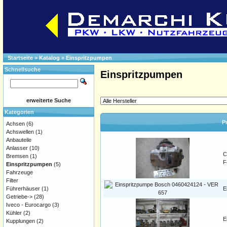
Startseite
»
Katalog
»
Einspritzpumpen
Schnellsuche
Einspritzpumpen
erweiterte Suche
Kategorien
P
Achsen
(6)
Achswellen
(1)
Anbauteile
Anlasser
(10)
C
Bremsen
(1)
F
Einspritzpumpen
(5)
Fahrzeuge
Filter
Führerhäuser
(1)
E
Getriebe->
(28)
Iveco - Eurocargo
(3)
Kühler
(2)
E
Kupplungen
(2)