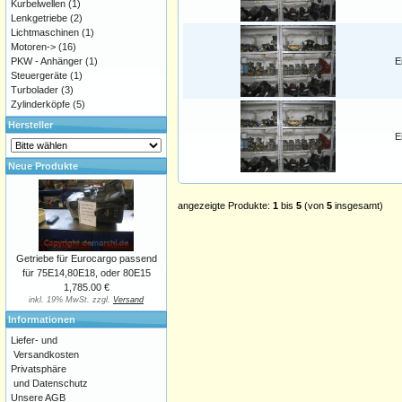
Kurbelwellen
(1)
Lenkgetriebe
(2)
Lichtmaschinen
(1)
Motoren->
(16)
PKW - Anhänger
(1)
E
Steuergeräte
(1)
Turbolader
(3)
Zylinderköpfe
(5)
Hersteller
E
Neue Produkte
angezeigte Produkte:
1
bis
5
(von
5
insgesamt)
Getriebe für Eurocargo passend
für 75E14,80E18, oder 80E15
1,785.00 €
inkl. 19% MwSt. zzgl.
Versand
Informationen
Liefer- und
Versandkosten
Privatsphäre
und Datenschutz
Unsere AGB