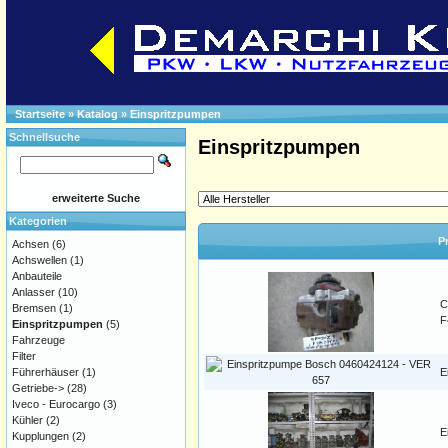
Startseite
»
Katalog
»
Einspritzpumpen
Schnellsuche
Einspritzpumpen
erweiterte Suche
Kategorien
P
Achsen
(6)
Achswellen
(1)
Anbauteile
Anlasser
(10)
C
Bremsen
(1)
F
Einspritzpumpen
(5)
Fahrzeuge
Filter
Führerhäuser
(1)
E
Getriebe->
(28)
Iveco - Eurocargo
(3)
Kühler
(2)
E
Kupplungen
(2)