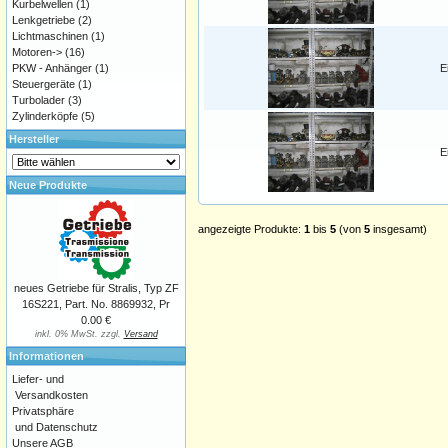
Kurbelwellen
(1)
Lenkgetriebe
(2)
Lichtmaschinen
(1)
Motoren->
(16)
PKW - Anhänger
(1)
E
Steuergeräte
(1)
Turbolader
(3)
Zylinderköpfe
(5)
Hersteller
E
Neue Produkte
angezeigte Produkte:
1
bis
5
(von
5
insgesamt)
neues Getriebe für Stralis, Typ ZF
16S221, Part. No. 8869932, Pr
0.00 €
inkl. 0% MwSt. zzgl.
Versand
Informationen
Liefer- und
Versandkosten
Privatsphäre
und Datenschutz
Unsere AGB