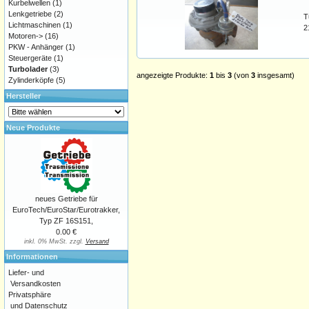
Kurbelwellen
(1)
Lenkgetriebe
(2)
T
Lichtmaschinen
(1)
2
Motoren->
(16)
PKW - Anhänger
(1)
Steuergeräte
(1)
Turbolader
(3)
angezeigte Produkte:
1
bis
3
(von
3
insgesamt)
Zylinderköpfe
(5)
Hersteller
Neue Produkte
neues Getriebe für
EuroTech/EuroStar/Eurotrakker,
Typ ZF 16S151,
0.00 €
inkl. 0% MwSt. zzgl.
Versand
Informationen
Liefer- und
Versandkosten
Privatsphäre
und Datenschutz