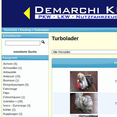
Startseite
»
Katalog
»
Turbolader
Schnellsuche
Turbolader
erweiterte Suche
Kategorien
P
Achsen
(6)
Achswellen
(1)
Anbauteile
Anlasser
(10)
Bremsen
(1)
T
Einspritzpumpen
(5)
Fahrzeuge
Filter
Führerhäuser
(1)
Getriebe->
(28)
T
Iveco - Eurocargo
(3)
Kühler
(2)
Kupplungen
(2)