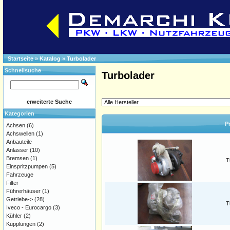
Startseite
»
Katalog
»
Turbolader
Schnellsuche
Turbolader
erweiterte Suche
Kategorien
P
Achsen
(6)
Achswellen
(1)
Anbauteile
Anlasser
(10)
Bremsen
(1)
T
Einspritzpumpen
(5)
Fahrzeuge
Filter
Führerhäuser
(1)
Getriebe->
(28)
T
Iveco - Eurocargo
(3)
Kühler
(2)
Kupplungen
(2)