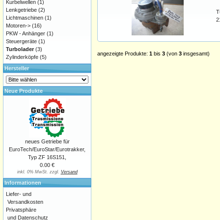
Kurbelwellen
(1)
Lenkgetriebe
(2)
T
Lichtmaschinen
(1)
2
Motoren->
(16)
PKW - Anhänger
(1)
Steuergeräte
(1)
Turbolader
(3)
angezeigte Produkte:
1
bis
3
(von
3
insgesamt)
Zylinderköpfe
(5)
Hersteller
Neue Produkte
neues Getriebe für
EuroTech/EuroStar/Eurotrakker,
Typ ZF 16S151,
0.00 €
inkl. 0% MwSt. zzgl.
Versand
Informationen
Liefer- und
Versandkosten
Privatsphäre
und Datenschutz