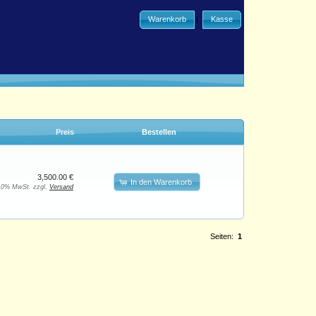
Warenkorb
|
Kasse
Preis
Bestellen
3,500.00 €
In den Warenkorb
. 0% MwSt. zzgl.
Versand
Seiten:
1