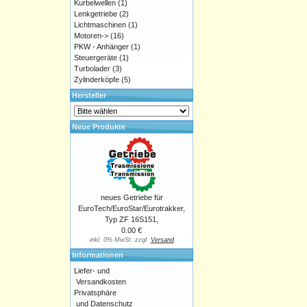
Kurbelwellen
(1)
Lenkgetriebe
(2)
Lichtmaschinen
(1)
Motoren->
(16)
PKW - Anhänger
(1)
Steuergeräte
(1)
Turbolader
(3)
Zylinderköpfe
(5)
Hersteller
Neue Produkte
neues Getriebe für
EuroTech/EuroStar/Eurotrakker,
Typ ZF 16S151,
0.00 €
inkl. 0% MwSt. zzgl.
Versand
Informationen
Liefer- und
Versandkosten
Privatsphäre
und Datenschutz