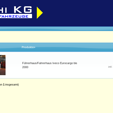
Produkte+
Führerhaus/Fahrerhaus Iveco Eurocargo bis
2000
inkl
on
1
insgesamt)