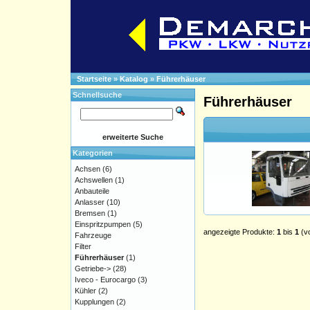
Startseite
»
Katalog
»
Führerhäuser
Schnellsuche
Führerhäuser
erweiterte Suche
Kategorien
Achsen
(6)
Achswellen
(1)
Anbauteile
Anlasser
(10)
Bremsen
(1)
Einspritzpumpen
(5)
angezeigte Produkte:
1
bis
1
(v
Fahrzeuge
Filter
Führerhäuser
(1)
Getriebe->
(28)
Iveco - Eurocargo
(3)
Kühler
(2)
Kupplungen
(2)