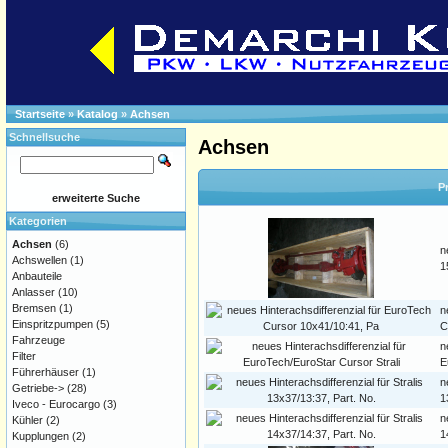
Startseite
»
Katalog
»
Achsen
Schnellsuche
Achsen
P
erweiterte Suche
Kategorien
Achsen
(6)
n
Achswellen
(1)
1
Anbauteile
Anlasser
(10)
Bremsen
(1)
n
Einspritzpumpen
(5)
C
Fahrzeuge
n
Filter
E
Führerhäuser
(1)
n
Getriebe->
(28)
1
Iveco - Eurocargo
(3)
n
Kühler
(2)
1
Kupplungen
(2)