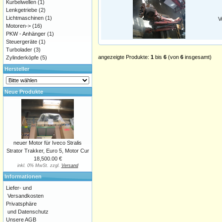
Kurbelwellen
(1)
Lenkgetriebe
(2)
Lichtmaschinen
(1)
V
Motoren->
(16)
PKW - Anhänger
(1)
Steuergeräte
(1)
Turbolader
(3)
angezeigte Produkte:
1
bis
6
(von
6
insgesamt)
Zylinderköpfe
(5)
Hersteller
Neue Produkte
neuer Motor für Iveco Stralis
Strator Trakker, Euro 5, Motor Cur
18,500.00 €
inkl. 0% MwSt. zzgl.
Versand
Informationen
Liefer- und
Versandkosten
Privatsphäre
und Datenschutz
Unsere AGB