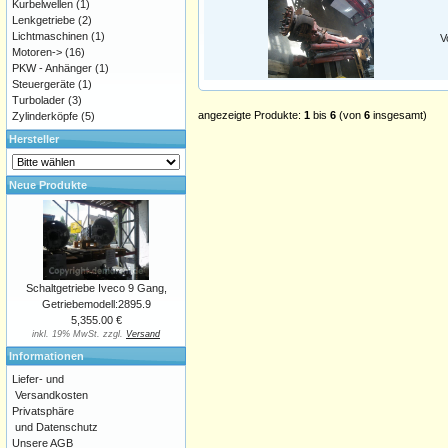
Kurbelwellen
(1)
Lenkgetriebe
(2)
Lichtmaschinen
(1)
V
Motoren->
(16)
PKW - Anhänger
(1)
Steuergeräte
(1)
Turbolader
(3)
angezeigte Produkte:
1
bis
6
(von
6
insgesamt)
Zylinderköpfe
(5)
Hersteller
Neue Produkte
Schaltgetriebe Iveco 9 Gang,
Getriebemodell:2895.9
5,355.00 €
inkl. 19% MwSt. zzgl.
Versand
Informationen
Liefer- und
Versandkosten
Privatsphäre
und Datenschutz
Unsere AGB