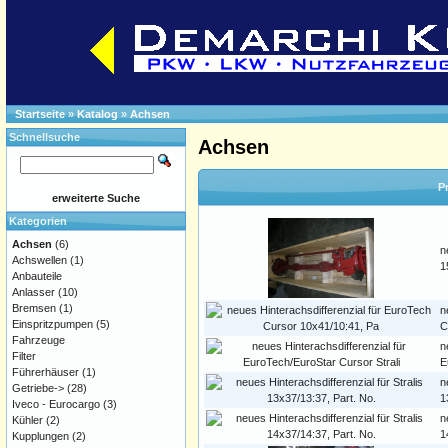
Startseite
»
Katalog
»
Achsen
Schnellsuche
Achsen
P
erweiterte Suche
Kategorien
Achsen
(6)
n
Achswellen
(1)
1
Anbauteile
Anlasser
(10)
Bremsen
(1)
n
Einspritzpumpen
(5)
C
Fahrzeuge
n
Filter
E
Führerhäuser
(1)
n
Getriebe->
(28)
1
Iveco - Eurocargo
(3)
n
Kühler
(2)
1
Kupplungen
(2)