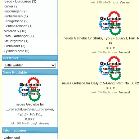
Iveco - Eurocargo
(3)
inkl. 19% MwSt. zzgl.
Versand
Kühler
(2)
Kupplungen
(2)
Kurbelwellen
(1)
Lenkgetriebe
(2)
Lichtmaschinen
(1)
Motoren->
(16)
PKW - Anhänger
(1)
neues Getriebe für Stralis, Typ ZF 16S221, Part. 
Steuergeräte
(1)
Pr
Turbolader
(3)
0.00 €
Zylinderköpfe
(5)
inkl. 0% MwSt. zzgl.
Versand
Hersteller
Neue Produkte
neues Getriebe für Daily C 5-Gang, Part. No. 88725
0.00 €
inkl. 0% MwSt. zzgl.
Versand
neues Getriebe für
EuroTech/EuroStar/Eurotrakker,
Typ ZF 16S151,
0.00 €
inkl. 0% MwSt. zzgl.
Versand
Informationen
Liefer- und