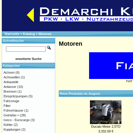
Startseite
»
Katalog
»
Motoren
Schnellsuche
Motoren
erweiterte Suche
Kategorien
Achsen
(6)
Achswellen
(1)
FIAT
Anbauteile
Anlasser
(10)
Bremsen
(1)
Neue Produkte im August
Einspritzpumpen
(5)
Fahrzeuge
Filter
Führerhäuser
(1)
Getriebe->
(28)
Iveco - Eurocargo
(3)
Kühler
(2)
Ducato Motor 2,5TD
Kupplungen
(2)
3,332.00 €