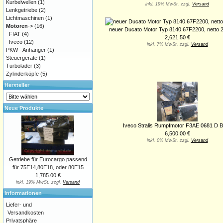
Kurbelwellen
(1)
inkl. 19% MwSt. zzgl.
Versand
Lenkgetriebe
(2)
Lichtmaschinen
(1)
Motoren
->
(16)
neuer Ducato Motor Typ 8140.67F2200, netto 
FIAT
(4)
2,621.50 €
Iveco
(12)
inkl. 7% MwSt. zzgl.
Versand
PKW - Anhänger
(1)
Steuergeräte
(1)
Turbolader
(3)
Zylinderköpfe
(5)
Hersteller
Neue Produkte
Iveco Stralis Rumpfmotor F3AE 0681 D 
6,500.00 €
inkl. 0% MwSt. zzgl.
Versand
Getriebe für Eurocargo passend
für 75E14,80E18, oder 80E15
1,785.00 €
inkl. 19% MwSt. zzgl.
Versand
Informationen
Liefer- und
Versandkosten
Privatsphäre