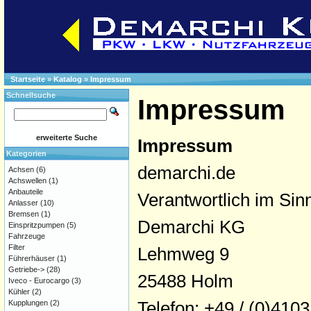
Startseite
»
Katalog
»
Impressum
Schnellsuche
Impressum
erweiterte Suche
Impressum
Kategorien
demarchi.de
Achsen
(6)
Achswellen
(1)
Anbauteile
Verantwortlich im Si
Anlasser
(10)
Bremsen
(1)
Demarchi KG
Einspritzpumpen
(5)
Fahrzeuge
Filter
Lehmweg 9
Führerhäuser
(1)
Getriebe->
(28)
25488 Holm
Iveco - Eurocargo
(3)
Kühler
(2)
Telefon: +49 / (0)4103
Kupplungen
(2)