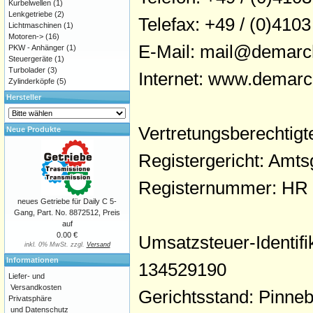
Kurbelwellen
(1)
Lenkgetriebe
(2)
Telefax: +49 / (0)4103
Lichtmaschinen
(1)
Motoren->
(16)
E-Mail: mail@demarc
PKW - Anhänger
(1)
Steuergeräte
(1)
Turbolader
(3)
Internet: www.demarc
Zylinderköpfe
(5)
Hersteller
Vertretungsberechtig
Neue Produkte
Registergericht: Amts
Registernummer: HR
neues Getriebe für Daily C 5-
Gang, Part. No. 8872512, Preis
auf
0.00 €
Umsatzsteuer-Identi
inkl. 0% MwSt. zzgl.
Versand
Informationen
134529190
Liefer- und
Versandkosten
Gerichtsstand: Pinne
Privatsphäre
und Datenschutz