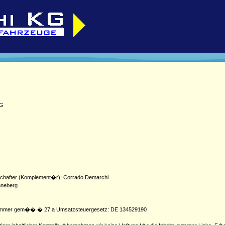
MG
lschafter (Komplement�r): Corrado Demarchi
inneberg
snummer gem�� � 27 a Umsatzsteuergesetz: DE 134529190