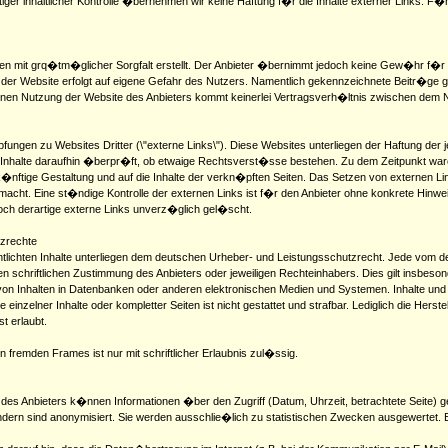
iger inhaltlicher Kontrolle �bernehmen wir keine Haftung f�r die Inhalte externer Links. F�r 
en mit grq�tm�glicher Sorgfalt erstellt. Der Anbieter �bernimmt jedoch keine Gew�hr f�r die 
te der Website erfolgt auf eigene Gefahr des Nutzers. Namentlich gekennzeichnete Beitr�ge 
reinen Nutzung der Website des Anbieters kommt keinerlei Vertragsverh�ltnis zwischen dem 
ngen zu Websites Dritter (\"externe Links\"). Diese Websites unterliegen der Haftung der j
 Inhalte daraufhin �berpr�ft, ob etwaige Rechtsverst�sse bestehen. Zu dem Zeitpunkt waren
uk�nftige Gestaltung und auf die Inhalte der verkn�pften Seiten. Das Setzen von externen Lin
n macht. Eine st�ndige Kontrolle der externen Links ist f�r den Anbieter ohne konkrete Hin
h derartige externe Links unverz�glich gel�scht.
tzrechte
ntlichten Inhalte unterliegen dem deutschen Urheber- und Leistungsschutzrecht. Jede vom 
en schriftlichen Zustimmung des Anbieters oder jeweiligen Rechteinhabers. Dies gilt insbeso
on Inhalten in Datenbanken oder anderen elektronischen Medien und Systemen. Inhalte und R
e einzelner Inhalte oder kompletter Seiten ist nicht gestattet und strafbar. Lediglich die He
t erlaubt.
n fremden Frames ist nur mit schriftlicher Erlaubnis zul�ssig.
es Anbieters k�nnen Informationen �ber den Zugriff (Datum, Uhrzeit, betrachtete Seite) 
rn sind anonymisiert. Sie werden ausschlie�lich zu statistischen Zwecken ausgewertet. Ei