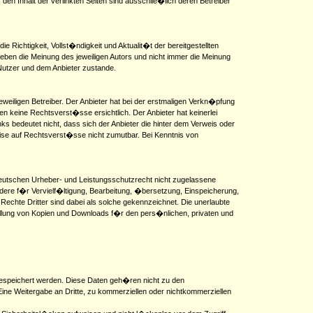
den Inhalt der verlinkten Seiten sind ausschlie�lich deren Betreiber
Richtigkeit, Vollst�ndigkeit und Aktualit�t der bereitgestellten
geben die Meinung des jeweiligen Autors und nicht immer die Meinung
Nutzer und dem Anbieter zustande.
eweiligen Betreiber. Der Anbieter hat bei der erstmaligen Verkn�pfung
 keine Rechtsverst�sse ersichtlich. Der Anbieter hat keinerlei
ks bedeutet nicht, dass sich der Anbieter die hinter dem Verweis oder
weise auf Rechtsverst�sse nicht zumutbar. Bei Kenntnis von
deutschen Urheber- und Leistungsschutzrecht nicht zugelassene
ndere f�r Vervielf�ltigung, Bearbeitung, �bersetzung, Einspeicherung,
echte Dritter sind dabei als solche gekennzeichnet. Die unerlaubte
rstellung von Kopien und Downloads f�r den pers�nlichen, privaten und
gespeichert werden. Diese Daten geh�ren nicht zu den
ne Weitergabe an Dritte, zu kommerziellen oder nichtkommerziellen