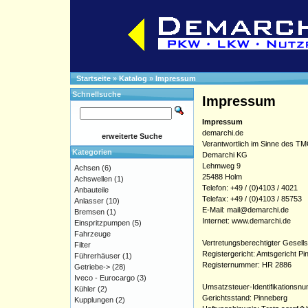
Startseite
»
Katalog
»
Impressum
Schnellsuche
Impressum
Impressum
demarchi.de
erweiterte Suche
Verantwortlich im Sinne des T
Kategorien
Demarchi KG
Lehmweg 9
Achsen
(6)
25488 Holm
Achswellen
(1)
Telefon: +49 / (0)4103 / 4021
Anbauteile
Telefax: +49 / (0)4103 / 85753
Anlasser
(10)
E-Mail: mail@demarchi.de
Bremsen
(1)
Internet: www.demarchi.de
Einspritzpumpen
(5)
Fahrzeuge
Vertretungsberechtigter Gesel
Filter
Registergericht: Amtsgericht P
Führerhäuser
(1)
Registernummer: HR 2886
Getriebe->
(28)
Iveco - Eurocargo
(3)
Umsatzsteuer-Identifikation
Kühler
(2)
Gerichtsstand: Pinneberg
Kupplungen
(2)