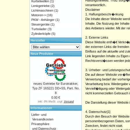
Haftungshinweis: Trotz sorgf�lt
Kurbelwellen
(1)
verantwortlich.
Lenkgetriebe
(2)
Disclaimer
Lichtmaschinen
(1)
1. Haftungsbeschr�nkung
Motoren->
(16)
Die Inhalte dieser Website werd
PKW - Anhänger
(1)
Inhalte. Die Nutzung der Inhal
Steuergeräte
(1)
des Anbieters wieder. Mit der 
Turbolader
(3)
Zylinderköpfe
(5)
2. Externe Links
Hersteller
Diese Website enth�lt Verkn�pfu
der externen Links die fremden
Einfluss auf die aktuelle und z
Neue Produkte
Link liegenden Inhalte zu Eige
Rechtsverst�ssen werden jedoc
3. Urheber- und Leistungsschu
Die auf dieser Website ver�ffe
Verwertung bedarf der vorherig
neues Getriebe für Eurotrakker,
Verarbeitung bzw. Wiedergabe v
Typ ZF 16S221 DD+SS, Part. No.
Vervielf�ltigung oder Weitergab
8
nicht kommerziellen Gebrauch is
0.00 €
inkl. 0% MwSt. zzgl.
Versand
Die Darstellung dieser Website i
Informationen
4. Datenschutz[1]
Liefer- und
Durch den Besuch der Website d
Versandkosten
personenbezogenen Daten, sonde
Privatsphäre
Zwecken, findet nicht statt.
und Datenschutz