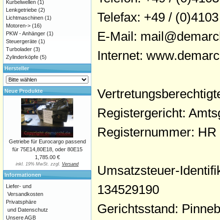
Kurbelwellen
(1)
Lenkgetriebe
(2)
Telefax: +49 / (0)4103
Lichtmaschinen
(1)
Motoren->
(16)
E-Mail: mail@demarc
PKW - Anhänger
(1)
Steuergeräte
(1)
Turbolader
(3)
Internet: www.demarc
Zylinderköpfe
(5)
Hersteller
Vertretungsberechtig
Neue Produkte
Registergericht: Amts
Registernummer: HR
Getriebe für Eurocargo passend
für 75E14,80E18, oder 80E15
1,785.00 €
inkl. 19% MwSt. zzgl.
Versand
Umsatzsteuer-Identi
Informationen
134529190
Liefer- und
Versandkosten
Privatsphäre
Gerichtsstand: Pinne
und Datenschutz
Unsere AGB