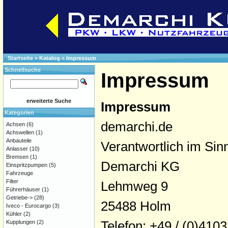
Startseite
»
Katalog
»
Impressum
Schnellsuche
Impressum
erweiterte Suche
Impressum
Kategorien
demarchi.de
Achsen
(6)
Achswellen
(1)
Anbauteile
Verantwortlich im Si
Anlasser
(10)
Bremsen
(1)
Demarchi KG
Einspritzpumpen
(5)
Fahrzeuge
Filter
Lehmweg 9
Führerhäuser
(1)
Getriebe->
(28)
25488 Holm
Iveco - Eurocargo
(3)
Kühler
(2)
Telefon: +49 / (0)4103
Kupplungen
(2)