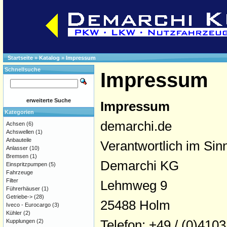
Startseite
»
Katalog
»
Impressum
Schnellsuche
Impressum
erweiterte Suche
Impressum
Kategorien
demarchi.de
Achsen
(6)
Achswellen
(1)
Anbauteile
Verantwortlich im Si
Anlasser
(10)
Bremsen
(1)
Demarchi KG
Einspritzpumpen
(5)
Fahrzeuge
Filter
Lehmweg 9
Führerhäuser
(1)
Getriebe->
(28)
25488 Holm
Iveco - Eurocargo
(3)
Kühler
(2)
Telefon: +49 / (0)4103
Kupplungen
(2)