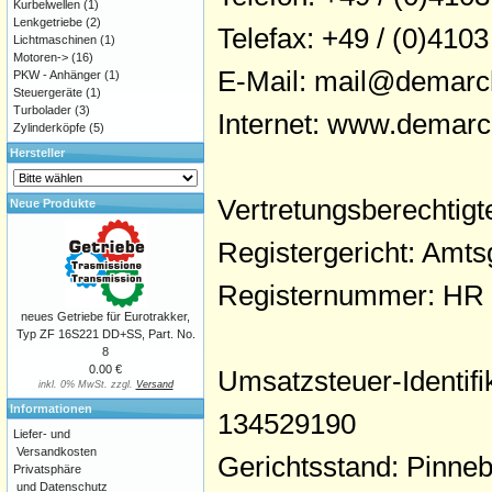
Kurbelwellen
(1)
Lenkgetriebe
(2)
Telefax: +49 / (0)4103
Lichtmaschinen
(1)
Motoren->
(16)
E-Mail: mail@demarc
PKW - Anhänger
(1)
Steuergeräte
(1)
Turbolader
(3)
Internet: www.demarc
Zylinderköpfe
(5)
Hersteller
Vertretungsberechtig
Neue Produkte
Registergericht: Amts
Registernummer: HR
neues Getriebe für Eurotrakker,
Typ ZF 16S221 DD+SS, Part. No.
8
0.00 €
Umsatzsteuer-Identi
inkl. 0% MwSt. zzgl.
Versand
Informationen
134529190
Liefer- und
Versandkosten
Gerichtsstand: Pinne
Privatsphäre
und Datenschutz