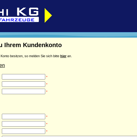
zu Ihrem Kundenkonto
 Konto besitzen, so melden Sie sich bitte
hier
an.
ten
*
*
*
*
*
*