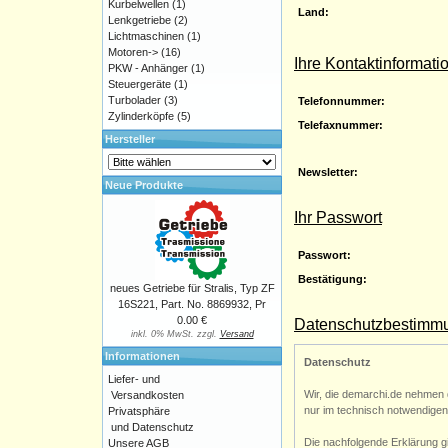
Kurbelwellen
(1)
Land:
Lenkgetriebe
(2)
Lichtmaschinen
(1)
Motoren->
(16)
Ihre Kontaktinformati
PKW - Anhänger
(1)
Steuergeräte
(1)
Turbolader
(3)
Telefonnummer:
Zylinderköpfe
(5)
Telefaxnummer:
Hersteller
Newsletter:
Neue Produkte
Ihr Passwort
Passwort:
Bestätigung:
neues Getriebe für Stralis, Typ ZF
16S221, Part. No. 8869932, Pr
0.00 €
Datenschutzbestimm
inkl. 0% MwSt. zzgl.
Versand
Informationen
Datenschutz
Liefer- und
Wir, die demarchi.de nehmen 
Versandkosten
nur im technisch notwendigen
Privatsphäre
und Datenschutz
Die nachfolgende Erklärung g
Unsere AGB