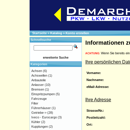
Startseite
»
Katalog
»
Konto erstellen
Schnellsuche
Informationen 
Wenn Sie bereits ein
ACHTUNG:
erweiterte Suche
Ihre persönlichen Da
Kategorien
Achsen
(6)
Vorname:
Achswellen
(1)
Nachname:
Anbauteile
Anlasser
(10)
eMail-Adresse:
Bremsen
(1)
Einspritzpumpen
(5)
Fahrzeuge
Ihre Adresse
Filter
Führerhäuser
(1)
Strasse/Nr.:
Getriebe->
(28)
Iveco - Eurocargo
(3)
Postleitzahl:
Kühler
(2)
Ort:
Kupplungen
(2)