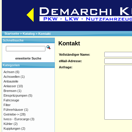
Startseite
»
Katalog
»
Kontakt
Schnellsuche
Kontakt
Vollständiger Name:
erweiterte Suche
eMail-Adresse:
Kategorien
Anfrage:
Achsen
(6)
Achswellen
(1)
Anbauteile
Anlasser
(10)
Bremsen
(1)
Einspritzpumpen
(5)
Fahrzeuge
Filter
Führerhäuser
(1)
Getriebe->
(28)
Iveco - Eurocargo
(3)
Kühler
(2)
Kupplungen
(2)