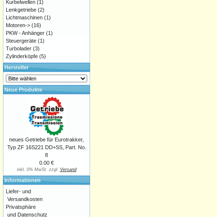
Kurbelwellen
(1)
Lenkgetriebe
(2)
Lichtmaschinen
(1)
Motoren->
(16)
PKW - Anhänger
(1)
Steuergeräte
(1)
Turbolader
(3)
Zylinderköpfe
(5)
Hersteller
Neue Produkte
neues Getriebe für Eurotrakker,
Typ ZF 16S221 DD+SS, Part. No.
8
0.00 €
inkl. 0% MwSt. zzgl.
Versand
Informationen
Liefer- und
Versandkosten
Privatsphäre
und Datenschutz