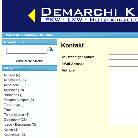
Startseite
»
Katalog
»
Kontakt
Schnellsuche
Kontakt
Vollständiger Name:
erweiterte Suche
eMail-Adresse:
Kategorien
Anfrage:
Achsen
(6)
Achswellen
(1)
Anbauteile
Anlasser
(10)
Bremsen
(1)
Einspritzpumpen
(5)
Fahrzeuge
Filter
Führerhäuser
(1)
Getriebe->
(28)
Iveco - Eurocargo
(3)
Kühler
(2)
Kupplungen
(2)