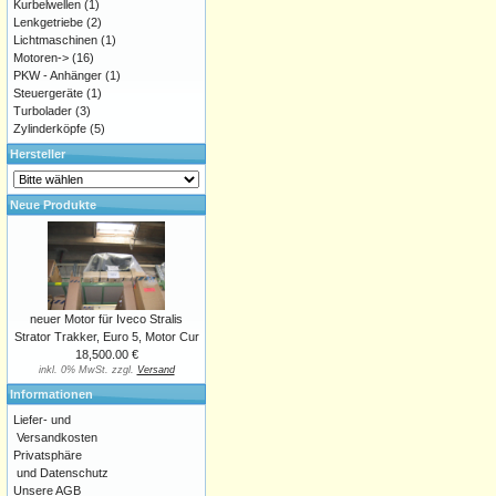
Kurbelwellen
(1)
Lenkgetriebe
(2)
Lichtmaschinen
(1)
Motoren->
(16)
PKW - Anhänger
(1)
Steuergeräte
(1)
Turbolader
(3)
Zylinderköpfe
(5)
Hersteller
Neue Produkte
neuer Motor für Iveco Stralis
Strator Trakker, Euro 5, Motor Cur
18,500.00 €
inkl. 0% MwSt. zzgl.
Versand
Informationen
Liefer- und
Versandkosten
Privatsphäre
und Datenschutz
Unsere AGB