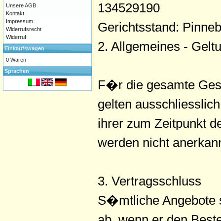
134529190
Unsere AGB
Kontakt
Impressum
Gerichtsstand: Pinne
Widerrufsrecht
Widerruf
2. Allgemeines - Gelt
Einkaufswagen
0 Waren
Sprachen
F�r die gesamte Ges
gelten ausschliessli
ihrer zum Zeitpunkt 
werden nicht anerkann
3. Vertragsschluss
S�mtliche Angebote si
ab, wenn er den Beste