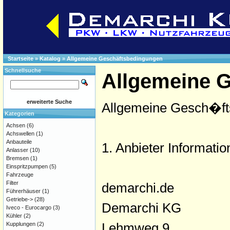
Startseite
»
Katalog
»
Allgemeine Geschäftsbedingungen
Schnellsuche
Allgemeine 
erweiterte Suche
Allgemeine Gesch�ft
Kategorien
Achsen
(6)
Achswellen
(1)
Anbauteile
1. Anbieter Informati
Anlasser
(10)
Bremsen
(1)
Einspritzpumpen
(5)
Fahrzeuge
Filter
demarchi.de
Führerhäuser
(1)
Getriebe->
(28)
Demarchi KG
Iveco - Eurocargo
(3)
Kühler
(2)
Lehmweg 9
Kupplungen
(2)