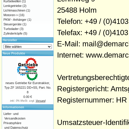
Kurbelwellen
(1)
Lenkgetriebe
(2)
25488 Holm
Lichtmaschinen
(1)
Motoren->
(16)
Telefon: +49 / (0)4103
PKW - Anhänger
(1)
Steuergeräte
(1)
Turbolader
(3)
Telefax: +49 / (0)4103
Zylinderköpfe
(5)
Hersteller
E-Mail: mail@demarc
Internet: www.demarc
Neue Produkte
Vertretungsberechtig
neues Getriebe für Eurotrakker,
Registergericht: Amts
Typ ZF 16S221 DD+SS, Part. No.
8
0.00 €
Registernummer: HR
inkl. 0% MwSt. zzgl.
Versand
Informationen
Liefer- und
Versandkosten
Umsatzsteuer-Identi
Privatsphäre
und Datenschutz