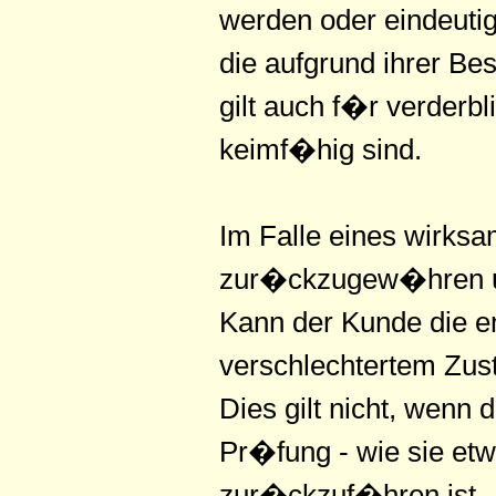
werden oder eindeuti
die aufgrund ihrer Be
gilt auch f�r verderb
keimf�hig sind.
Im Falle eines wirks
zur�ckzugew�hren un
Kann der Kunde die em
verschlechtertem Zus
Dies gilt nicht, wenn
Pr�fung - wie sie e
zur�ckzuf�hren ist.